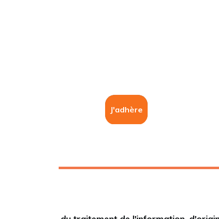
J'adhère
du traitement de l'information,
d'origi