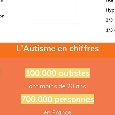
Hype
on
2/3 
1/3 
L'Autisme en chiffres
0
100.000 autistes
ont moins de 20 ans
700.000 personnes
en France