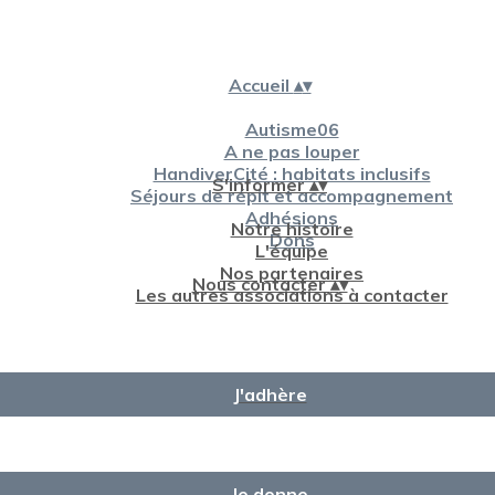
Accueil
▴
▾
Autisme06
A ne pas louper
HandiverCité : habitats inclusifs
S'informer
▴
▾
Séjours de répit et accompagnement
Adhésions
Notre histoire
Dons
L'équipe
Nos partenaires
Nous contacter
▴
▾
Les autres associations à contacter
J'adhère
Je donne