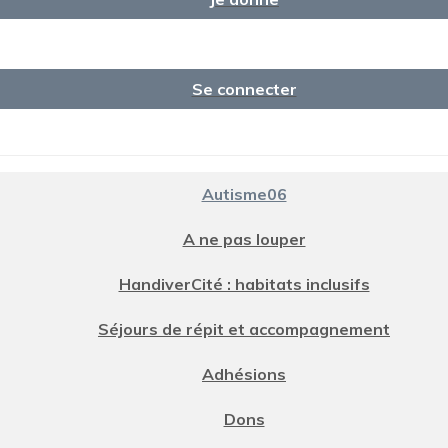
Se connecter
Autisme06
A ne pas louper
HandiverCité : habitats inclusifs
Séjours de répit et accompagnement
Adhésions
Dons