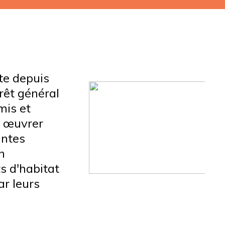
te depuis
rêt général
mis et
t œuvrer
intes
n
ts d'habitat
ar leurs