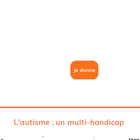
Je donne
L'autisme : un multi-handicap
ne
Han