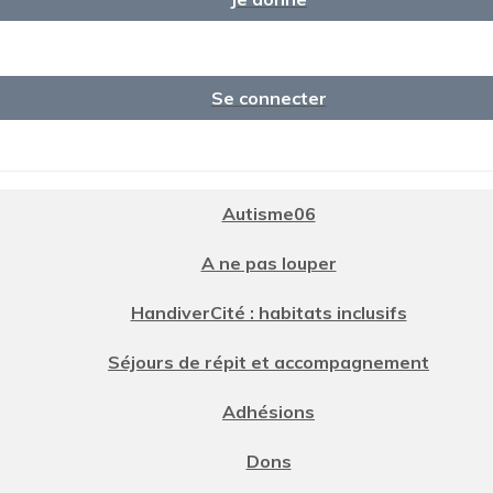
Se connecter
Autisme06
A ne pas louper
HandiverCité : habitats inclusifs
Séjours de répit et accompagnement
Adhésions
Dons