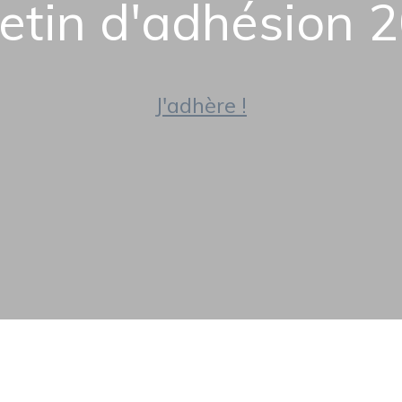
letin d'adhésion 
J'adhère !